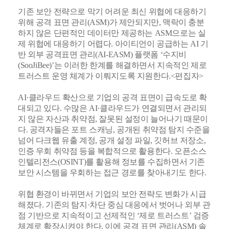
기존 보안 전략으로 막기 어려운 최신 위협에 대응하기
위해 공격 표면 관리(ASM)가 제안되지만, 맥락이 충분
하지 않은 단편적인 데이터만 제공하는 ASM으로는 실
제 위협에 대응하기 어렵다. 아이티언이 공급하는 AI 기
반 외부 공격표면 관리(AI-EASM) 플랫폼 ‘수지비
(SooJiBee)’는 이러한 한계를 해결하면서 지속적인 제로
트러스트 운영 체계가 이뤄지도록 지원한다.<편집자>
AI·클라우드 확산으로 기업의 공격 표면이 급속도로 확
대되고 있다. 수많은 AI·클라우드가 연결되면서 관리되
지 않은 자산과 취약점, 잘못된 설정이 늘어나기 때문이
다. 공격자들은 포트 스캐닝, 공개된 취약점 탐지 수준을
넘어 다크웹 유출 계정, 공개 설정 파일, 깃허브 저장소,
인증 우회 취약점 등을 복합적으로 활용한다. 오픈소스
인텔리전스(OSINT)를 활용해 정보를 수집하면서 기존
보안 시스템을 우회하는 접근 경로를 찾아내기도 한다.
위협 환경이 바뀌면서 기업의 보안 전략도 변화가 시급
해졌다. 기존의 탐지·차단 중심 대응에서 벗어나 외부 관
점 기반으로 지속적이고 선제적인 ‘제로 트러스트’ 검증
체계로 확장시켜야 한다. 이에 공격 표면 관리(ASM) 솔