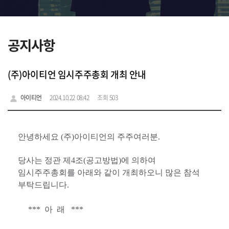
공지사항
(주)아이티언 임시주주총회 개최 안내
아이티언
2024.10.22 08:42
조회 503
안녕하세요
(
주
)
아이티언의 주주여러분
.
당사는 정관 제
4
조
(
공고방법
)
에 의하여
임시주주총회를 아래와 같이 개최하오니 많은 참석
부탁드립니다
.
***
아
래
***