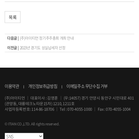
목록
다음글 |
(주)아이티언 정기주주총회 개최 안내
이전글 |
2023년 경기도 성실납세자 선정
이용약관
개인정보취급방침
이메일주소 무단수집 거부
(주)아이티언
｜
대표이사 : 김영훈
｜
(우:14057) 경기 안양시 동안구 시민대로 401
(관양동, 대륭테크노타운15차) 1210, 1211호
사업자등록번호: 114-86-18706
｜
Tel :
070-4055-1000
｜
Fax : 070-4055-1004
© ITIAN CO.,LTD. All rights reserved.