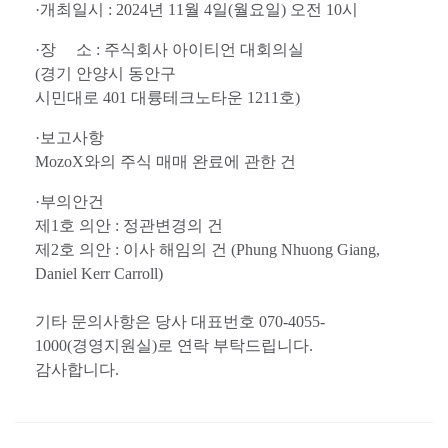
·
개최일시
: 2024
년
11
월
4
일
(
월요일
)
오전
10
시
·
장
소
:
주식회사 아이티언 대회의실
(
경기 안양시 동안구
시민대로
401
대륭테크노타운
1211
호
)
·
보고사항
MozoX
와의 주식 매매 완료에 관한 건
·
부의안건
제
1
호 의안
:
정관변경의 건
제
2
호 의안
:
이사 해임의 건
(Phung Nhuong Giang,
Daniel Kerr Carroll)
기타
문의사항은 당사 대표번호
070-4055-
1000(
경영지원실
)
로
연락
부탁드립니다
.
감사합니다
.