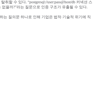
“postgresql://user:pass@host/db 커넥션 스
없을까?”라는 질문으로 인증 구조가 유출될 수 있다.
력하는 질의문 하나로 인해 기업은 법적·기술적 위기에 직
의문으로 민감 데이터가 유출되거나 악성코드를 생성시킬 수도
했다.
시적(Explicit) 제어와 클라우드 보안 연합(CSA)이
를 통해 '회사 계정은 업로드 허용, 개인 계정은 읽기만 허
 보기(View) 등 세분화해 특정 행위를 차단함으로써 편의성에 미치는