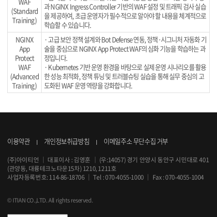
WAF
과 NGINX Ingress Controller 기반의 WAF 설정 및 트래픽 검사 실습
(Standard
을 제공하여, 초급 운영자가 필수적으로 알아야 할 내용을 체계적으로
Training)
학습할 수 있습니다.
NGINX
· 고급 보안 정책 설계와 Bot Defense 연동, 정책·시그니처 자동화 기
App
술을 중심으로 NGINX App Protect WAF의 심화 기능을 학습하는 과
Protect
정입니다.
WAF
· Kubernetes 기반 운영 환경을 바탕으로 실제 운영 시나리오를 활용
(Advanced
한 성능 최적화, 정책 튜닝 및 트러블슈팅 실습을 통해 실무 중심의 고
Training)
도화된 WAF 운영 역량을 강화합니다.
이용약관
개인정보취급방침
이메일주소 무단수집 거부
(주)아이티언
｜
대표이사 : 김영훈
｜
(우:14057) 경기 안양시 동안구 시민대로 401
(관양동, 대륭테크노타운15차) 1210, 1211호
사업자등록번호: 114-86-18706
｜
Tel :
070-4055-1000
｜
Fax : 070-4055-1004
© ITIAN CO.,LTD. All rights reserved.